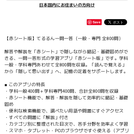
日本国内にお住まいの方向け
Save
【赤シート版】てるるん一問一答（一般・専門 全800問）
解答や解説を「赤シート」で隠しながら暗記・基礎固めがで
きる、一問一答形式の学習アプリ「赤シート版」です。学科
一般・学科専門あわせて全800問を収録。「読んで覚える」
から「隠して思い出す」へ、記憶の定着をサポートします。
■ このアプリの特長
・学科一般400問＋学科専門400問、合計全800問を収録
・赤シート機能で、解答・解説を隠して効率的に暗記・基礎
固め
・便利な検索機能で、調べたい用語や問題にすぐアクセス
・すべての問題に「解説」付き
・カテゴリ別に整理された目次で、苦手分野を効率よく学習
・スマホ・タブレット・PCのブラウザですぐ使える（アプリ