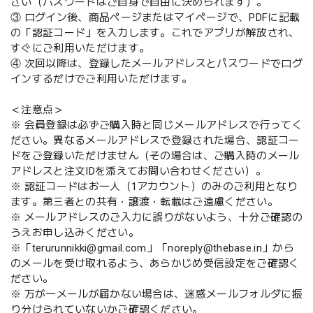
さい（パスワードはご自身で自由に決められます）。
③ ログイン後、商品ページまたはマイページで、PDFに記載
の「認証コード」を入力します。これでアプリが解放され、
すぐにご利用いただけます。
④ 次回以降は、登録したメールアドレスとパスワードでログ
インするだけでご利用いただけます。
＜注意点＞
※ 会員登録は必ずご購入時と同じメールアドレスで行ってく
ださい。異なるメールアドレスで登録された場合、認証コー
ドをご登録いただけません（その場合は、ご購入時のメール
アドレスと注文IDを添えてお問い合わせください）。
※ 認証コードはお一人（1アカウント）のみのご利用となり
ます。第三者との共有・譲渡・転載はご遠慮ください。
※ メールアドレスのご入力に誤りがないよう、十分ご確認の
うえお申し込みください。
※「
terurunnikki@gmail.com
」「
noreply@thebase.in
」から
のメールを受け取れるよう、あらかじめ受信設定をご確認く
ださい。
※ 万が一メールが届かない場合は、迷惑メールフォルダに振
り分けられていないかご確認ください。