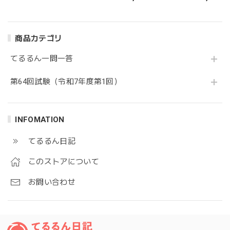
験 学科専門試験 問
験 学科専門試験 問
験 学科一般・学科
1
1～問15セット
専門試験 問1～問
15セット
商品カテゴリ
てるるん一問一答
第64回試験（令和7年度第1回）
INFOMATION
てるるん日記
このストアについて
お問い合わせ